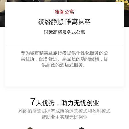
雅阁公寓
缤纷静憩 唯寓从容
国际高档服务式公寓
专为城市精英及旅行者提供个性化服务的公
寓住所，配备舒适、高品质的功能设施，提
供高效的酒店式服务。
7
大优势，助力无忧创业
雅阁酒店集团拥有成熟的运营模式和盈利模式
帮助业主实现无忧创业