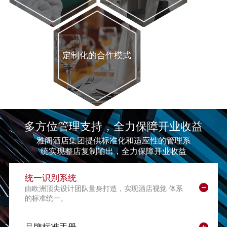
定制化的合作模式
多方位管理支持，全力保障开业收益
雅阁酒店集团提供标准化和适应性的管理系
统实现整店复制输出，全力保障开业收益
统一识别系统
由欧洲顶尖设计团队量身打造，实现酒店视觉 体系
的标准统一。