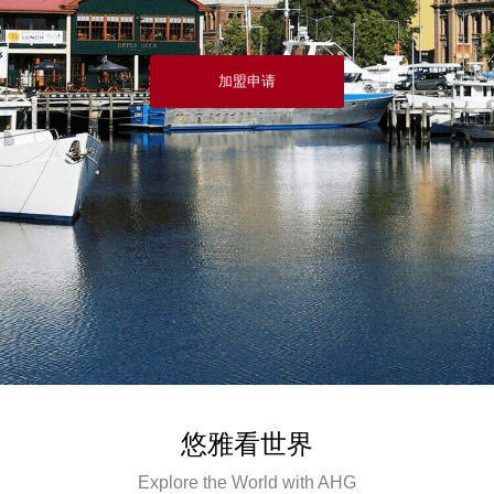
加盟申请
悠雅看世界
Explore the World with AHG