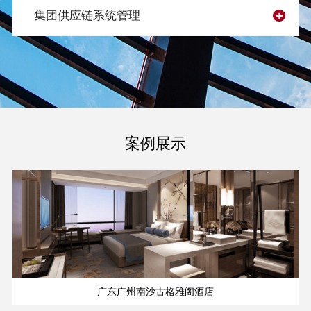
集团供应链系统管理
案例展示
广东广州南沙古格雅阁酒店