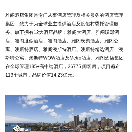
雅阁酒店集团是专门从事酒店管理及相关服务的酒店管理
集团，致力于为全球业主提供酒店及度假村委托管理服
务。旗下拥有12大酒店品牌：雅阁大酒店、雅阁璞邸酒
店、雅阁度假酒店、雅阁酒店、雅阁欢聚酒店、雅阁公
寓、澳斯特酒店、雅阁澳斯特酒店、澳斯特精选酒店、澳
斯特公寓、澳斯特WOW酒店及Metro酒店。雅阁酒店集团
在全球管理185+高中端酒店，26775 间客房，项目遍布
113个城市，品牌价值14.23亿元。