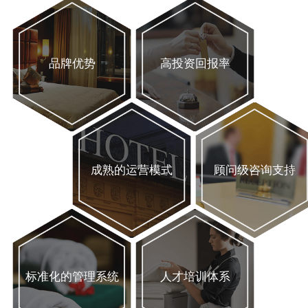
品牌优势
高投资回报率
成熟的运营模式
顾问级咨询支持
标准化的管理系统
人才培训体系