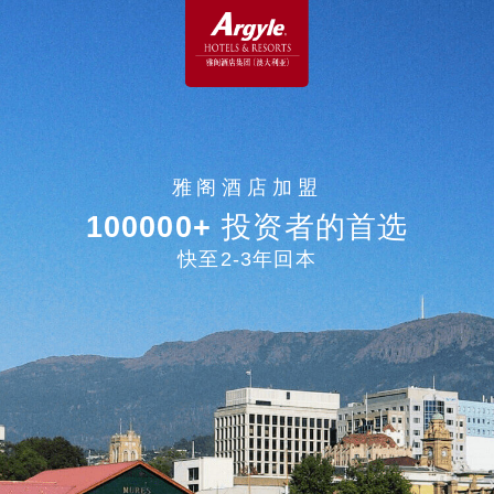
雅阁酒店加盟
100000+
投资者的首选
快至2-3年回本