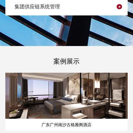
集团供应链系统管理
案例展示
广东广州南沙古格雅阁酒店