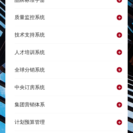
品牌标准手册
质量监控系统
技术支持系统
人才培训系统
全球分销系统
中央订房系统
集团营销体系
计划预算管理