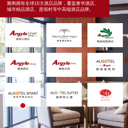
雅阁拥有全球10大酒店品牌，覆盖奢华酒店、
城市精品酒店、度假村等中高端酒店品牌。